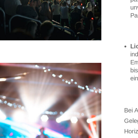
un
Pa
Li
in
Em
bi
ei
Bei A
Gele
Hori