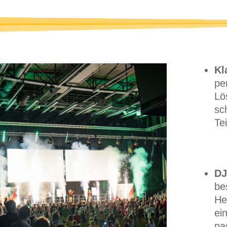
Kl
pe
Lö
sc
Te
DJ
be
He
ei
pa