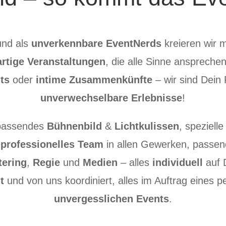
und als
unverkennbare EventNerds
kreieren wir m
artige Veranstaltungen
, die alle Sinne ansprech
ts
oder
intime
Zusammenkünfte
– wir sind Dein 
unverwechselbare Erlebnisse
!
 passendes
Bühnenbild
&
Lichtkulissen
, speziell
d
professionelles Team
in allen Gewerken, passe
tering
,
Regie
und
Medien
– alles
individuell
auf 
t
und von uns koordiniert, alles im Auftrag eines p
unvergesslichen Events
.